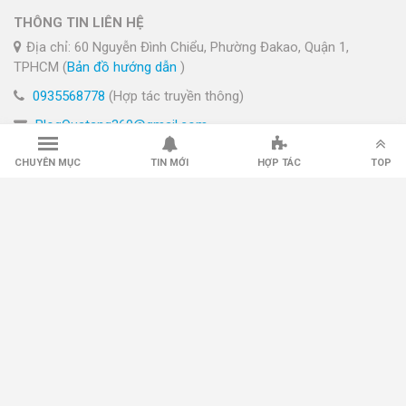
THÔNG TIN LIÊN HỆ
Địa chỉ: 60 Nguyễn Đình Chiểu, Phường Đakao, Quận 1,
TPHCM (
Bản đồ hướng dẫn
)
0935568778
(Hợp tác truyền thông)
BlogQuatang360@gmail.com
LIÊN KẾT MẠNG XÃ HỘI
CHUYÊN MỤC
TIN MỚI
HỢP TÁC
TOP
HỆ SINH THÁI
© Bản quyền
Quà Tặng 360
- Nền tảng Review & Tư vấn Quà
Tặng
Các bài viết trên trang chỉ có tính chất tư vấn, chúng tôi không
kinh doanh, quý bạn đọc vui lòng liên hệ trực tiếp nhà cung cấp
quà tặng.