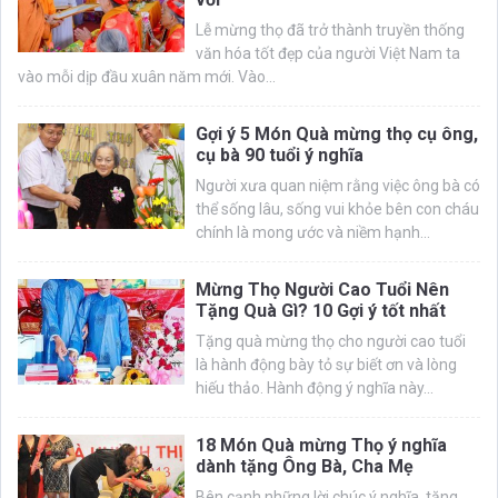
Lễ mừng thọ đã trở thành truyền thống
văn hóa tốt đẹp của người Việt Nam ta
vào mỗi dịp đầu xuân năm mới. Vào...
Gợi ý 5 Món Quà mừng thọ cụ ông,
cụ bà 90 tuổi ý nghĩa
Người xưa quan niệm rằng việc ông bà có
thể sống lâu, sống vui khỏe bên con cháu
chính là mong ước và niềm hạnh...
Mừng Thọ Người Cao Tuổi Nên
Tặng Quà Gì? 10 Gợi ý tốt nhất
Tặng quà mừng thọ cho người cao tuổi
là hành động bày tỏ sự biết ơn và lòng
hiếu thảo. Hành động ý nghĩa này...
18 Món Quà mừng Thọ ý nghĩa
dành tặng Ông Bà, Cha Mẹ
Bên cạnh những lời chúc ý nghĩa, tặng