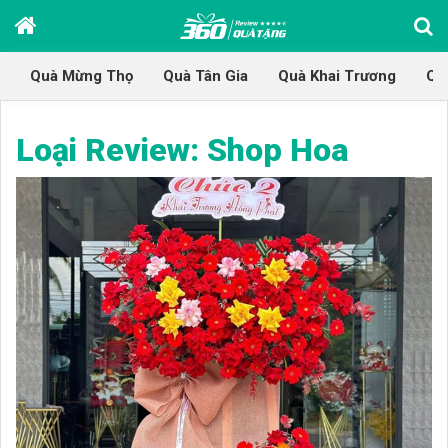
Quà Mừng Thọ
Quà Tân Gia
Quà Khai Trương
Qu
Loại Review:
Shop Hoa