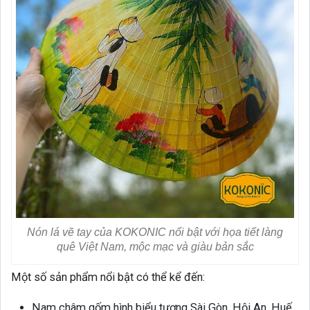
Nón lá vẽ tay của KOKONIC nổi bật với họa tiết làng
quê Việt Nam, mộc mạc và giàu bản sắc
Một số sản phẩm nổi bật có thể kể đến:
Nam châm gốm hình biểu tượng Sài Gòn, Hội An, Huế