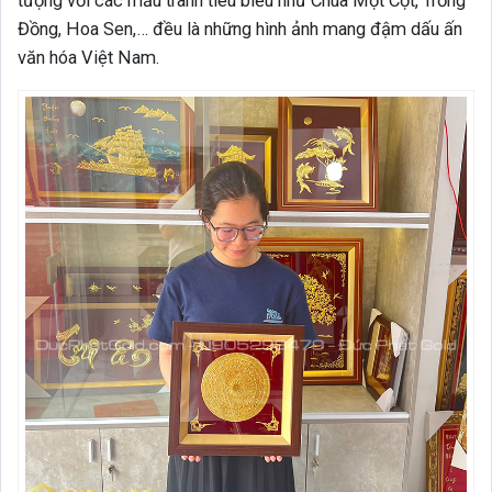
tượng với các mẫu tranh tiêu biểu như Chùa Một Cột, Trống
Đồng, Hoa Sen,… đều là những hình ảnh mang đậm dấu ấn
văn hóa Việt Nam.