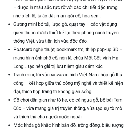
– được in màu sắc rực rỡ với các chi tiết đặc trưng
như xích lô, tà áo dài, mái ngói cổ, hoa sen…
Gương mini bỏ túi, lược gỗ, quạt tay – các vật dụng
quen thuộc được thiết kế lại theo phong cách truyền
thống Việt, vừa tiện ích vừa độc đáo.
Postcard nghệ thuật, bookmark tre, thiệp pop-up 3D –
mang hình ảnh phố cổ, nón lá, chùa Một Cột, vịnh Hạ
Long… tạo nên giá trị lưu niệm giàu cảm xúc.
Tranh mini, túi vải canvas in hình Việt Nam, hộp gỗ thủ
công – kết hợp giữa thủ công mỹ nghệ và thiết kế hiện
đại, thích hợp trang trí không gian sống.
Đồ chơi dân gian như tò he, cờ cá ngựa gỗ, bộ bài Tam
Cúc – vừa mang giá trị truyền thống, vừa tạo sự tò mò
và thích thú cho người nước ngoài.
Móc khóa gỗ khắc hình bản đồ, trống đồng, biểu tượng