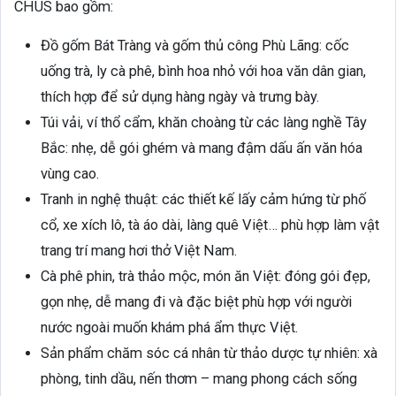
CHUS bao gồm:
Đồ gốm Bát Tràng và gốm thủ công Phù Lãng: cốc
uống trà, ly cà phê, bình hoa nhỏ với hoa văn dân gian,
thích hợp để sử dụng hàng ngày và trưng bày.
Túi vải, ví thổ cẩm, khăn choàng từ các làng nghề Tây
Bắc: nhẹ, dễ gói ghém và mang đậm dấu ấn văn hóa
vùng cao.
Tranh in nghệ thuật: các thiết kế lấy cảm hứng từ phố
cổ, xe xích lô, tà áo dài, làng quê Việt… phù hợp làm vật
trang trí mang hơi thở Việt Nam.
Cà phê phin, trà thảo mộc, món ăn Việt: đóng gói đẹp,
gọn nhẹ, dễ mang đi và đặc biệt phù hợp với người
nước ngoài muốn khám phá ẩm thực Việt.
Sản phẩm chăm sóc cá nhân từ thảo dược tự nhiên: xà
phòng, tinh dầu, nến thơm – mang phong cách sống