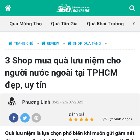
Quà Mừng Thọ
Quà Tân Gia
Quà Khai Trương
Qu
TRANG CHỦ
»
REVIEW
»
SHOP QUÀ TẶNG
»
3 Shop mua quà lưu niệm cho
người nước ngoài tại TPHCM
đẹp, uy tín
Phương Linh
3:42 - 26/07/2025
Đánh Giá
5/5 - (2 bình chọn)
Quà lưu niệm là lựa chọn phổ biến khi muốn gửi gắm nét