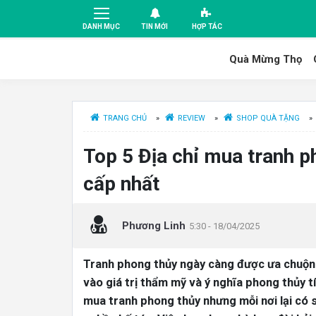
DANH MỤC
TIN MỚI
HỢP TÁC
Quà Mừng Thọ
TRANG CHỦ
»
REVIEW
»
SHOP QUÀ TẶNG
»
Top 5 Địa chỉ mua tranh 
cấp nhất
Phương Linh
5:30 - 18/04/2025
Tranh phong thủy ngày càng được ưa chuộng
vào giá trị thẩm mỹ và ý nghĩa phong thủy 
mua tranh phong thủy nhưng mỗi nơi lại có s