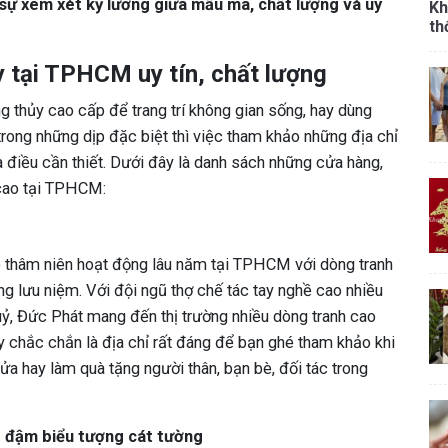
 sự xem xét kỹ lưỡng giữa mẫu mã, chất lượng và uy
Kh
th
y tại TPHCM uy tín, chất lượng
 thủy cao cấp để trang trí không gian sống, hay dùng
trong những dịp đặc biệt thì việc tham khảo những địa chỉ
à điều cần thiết. Dưới đây là danh sách những cửa hàng,
 cao tại TPHCM:
có thâm niên hoạt động lâu năm tại TPHCM với dòng tranh
g lưu niệm. Với đội ngũ thợ chế tác tay nghề cao nhiều
ỷ, Đức Phát mang đến thị trường nhiều dòng tranh cao
ây chắc chắn là địa chỉ rất đáng để bạn ghé tham khảo khi
ửa hay làm quà tặng người thân, bạn bè, đối tác trong
g đậm biểu tượng cát tường