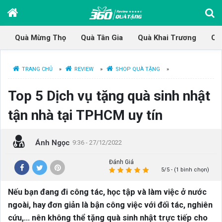
Quà Mừng Thọ
Quà Tân Gia
Quà Khai Trương
Qu
TRANG CHỦ
»
REVIEW
»
SHOP QUÀ TẶNG
»
Top 5 Dịch vụ tặng quà sinh nhật
tận nhà tại TPHCM uy tín
Ánh Ngọc
9:36 - 27/12/2022
Đánh Giá
5/5 - (1 bình chọn)
Nếu bạn đang đi công tác, học tập và làm việc ở nước
ngoài, hay đơn giản là bận công việc với đối tác, nghiên
cứu,… nên không thể tặng quà sinh nhật trực tiếp cho