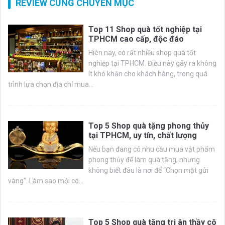
REVIEW CÙNG CHUYÊN MỤC
Top 11 Shop quà tốt nghiệp tại
TPHCM cao cấp, độc đáo
Hiện nay, có rất nhiều shop quà tốt
nghiệp tại TPHCM. Điều này gây ra không
ít khó khăn cho khách hàng, trong quá
trình lựa chọn địa chỉ mua...
Top 5 Shop quà tặng phong thủy
tại TPHCM, uy tín, chất lượng
Nếu bạn đang có nhu cầu mua vật phẩm
phong thủy để làm quà tặng, nhưng
không biết đâu là nơi để “Chọn mặt gửi
vàng”. Làm sao mới có...
Top 5 Shop quà tặng tri ân thầy cô