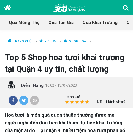
Quà Mừng Thọ
Quà Tân Gia
Quà Khai Trương
Qu
TRANG CHỦ
»
REVIEW
»
SHOP HOA
»
Top 5 Shop hoa tươi khai trương
tại Quận 4 uy tín, chất lượng
Diễm Hằng
10:02 - 13/07/2023
Đánh Giá
5/5 - (1 bình chọn)
Hoa tươi là món quà quen thuộc thường được mọi
người nghĩ đến đầu tiên khi tham dự tiệc khai trương
của một ai đó. Tại quận 4, nhiều tiệm hoa tươi phân bố