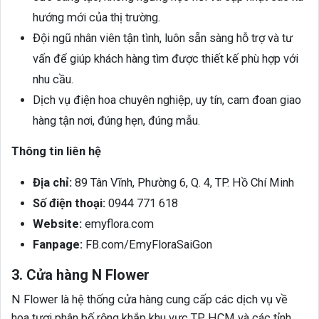
hướng mới của thị trường.
Đội ngũ nhân viên tận tình, luôn sẵn sàng hỗ trợ và tư
vấn để giúp khách hàng tìm được thiết kế phù hợp với
nhu cầu.
Dịch vụ điện hoa chuyên nghiệp, uy tín, cam đoan giao
hàng tận nơi, đúng hẹn, đúng mẫu.
Thông tin liên hệ
Địa chỉ:
89 Tân Vĩnh, Phường 6, Q. 4, TP. Hồ Chí Minh
Số điện thoại:
0944 771 618
Website:
emyflora.com
Fanpage:
FB.com/EmyFloraSaiGon
3. Cửa hàng N Flower
N Flower là hệ thống cửa hàng cung cấp các dịch vụ về
hoa tươi phân bố rộng khắp khu vực TP. HCM và các tỉnh