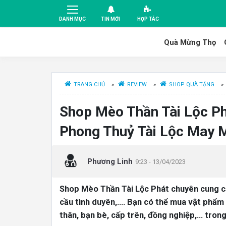
DANH MỤC
TIN MỚI
HỢP TÁC
Quà Mừng Thọ
TRANG CHỦ
»
REVIEW
»
SHOP QUÀ TẶNG
»
Shop Mèo Thần Tài Lộc Ph
Phong Thuỷ Tài Lộc May 
Phương Linh
9:23 - 13/04/2023
Shop Mèo Thần Tài Lộc Phát chuyên cung cấp
cầu tình duyên,…. Bạn có thể mua vật phẩm 
thân, bạn bè, cấp trên, đồng nghiệp,… trong 