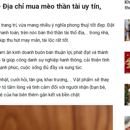
Kh
Địa chỉ mua mèo thần tài uy tín,
th
rang trí, vừa mang nhiều ý nghĩa phong thuỷ tốt đẹp. Đặt
anh toán, trên nóc bàn thờ thần tài thổ địa,… trong nhà,
p thu hút may mắn, tài lộc rất tốt.
àm ăn kinh doanh buôn bán thuận lợi, phát đạt và thành
 là giúp công danh sự nghiệp hanh thông, cải thiện tình
hạnh phúc, cuộc sống đủ đầy và sung túc.
ật, cưới hỏi, tân gia, khai trương,…. Vật phẩm sẽ thay
y tỏ tấm lòng và tình cảm đối với người nhận (bạn bè,
 hệ của hai bên thêm gắn kết và bền chặt.