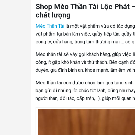
Shop Mèo Thần Tài Lộc Phát – 
chất lượng
Mèo Thần Tài
là một vật phẩm vừa có tác dụng t
vật phẩm tại bàn làm việc, quầy tiếp tân, quầy th
công ty, cửa hàng, trung tâm thương mại,… sẽ giú
Mèo thần tài sẽ vẫy gọi khách hàng, giúp việc l
công, ít gặp khó khăn và thử thách. Bên cạnh đó
duyên, gia đình bình an, khoẻ mạnh, ấm êm và 
Mèo thần tài còn được chọn làm quà tặng sinh nh
bạn gửi đi những lời chúc tốt lành, cũng như bà
người thân, đối tác, cấp trên,…), giúp mối quan
0