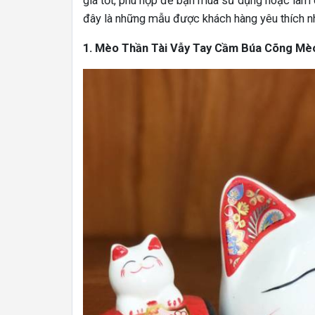
giá tốt, phù hợp để bạn mua sử dụng hoặc làm q
đây là những mẫu được khách hàng yêu thích nh
1. Mèo Thần Tài Vẫy Tay Cầm Búa Cõng Mè