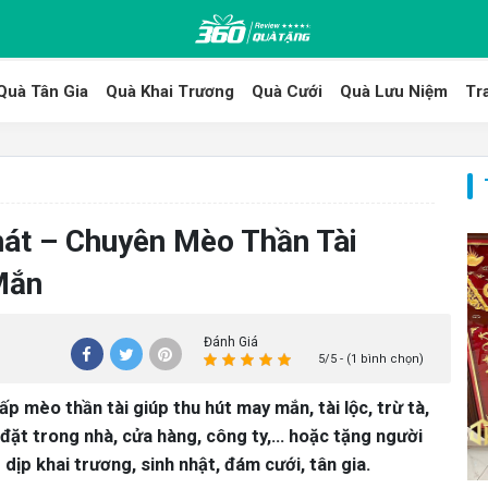
Quà Tân Gia
Quà Khai Trương
Quà Cưới
Quà Lưu Niệm
Tr
át – Chuyên Mèo Thần Tài
Mắn
Đánh Giá
5/5 - (1 bình chọn)
 mèo thần tài giúp thu hút may mắn, tài lộc, trừ tà,
đặt trong nhà, cửa hàng, công ty,… hoặc tặng người
dịp khai trương, sinh nhật, đám cưới, tân gia.