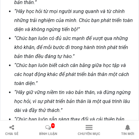
bản thân.”
“Hãy học hỏi từ mọi người xung quanh và từ chính
những trải nghiệm của mình. Chúc bạn phát triển toàn
diện và không ngừng tiến bộ!”
“Chúc bạn luôn có đủ sức mạnh để vượt qua những
khó khăn, để mỗi bước đi trong hành trình phát triển
bản thân đều đáng tự hào.”
“Chúc bạn luôn biết cách cân bằng giữa học tập và
các hoạt động khác để phát triển bản thân một cách
toàn diện.”
“Hãy giữ vững niềm tin vào bản thân, và đừng ngừng
học hỏi, vì sự phát triển bản thân là một quá trình lâu
dài và đầy thử thách.”
“Chúc bạn luôn sẵn sàng thay đổi và cải thiện bản
0
thân, không ngừng tìm kiếm những cơ hội mới để học
CHIA SẺ
BÌNH LUẬN
CHUYÊN MỤC
TIN MỚI
hỏi.”