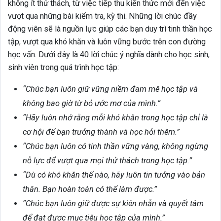
không ít thử thách, từ việc tiếp thu kiến thức mới đến việc
vượt qua những bài kiểm tra, kỳ thi. Những lời chúc đầy
động viên sẽ là nguồn lực giúp các bạn duy trì tinh thần học
tập, vượt qua khó khăn và luôn vững bước trên con đường
học vấn. Dưới đây là 40 lời chúc ý nghĩa dành cho học sinh,
sinh viên trong quá trình học tập:
“Chúc bạn luôn giữ vững niềm đam mê học tập và
không bao giờ từ bỏ ước mơ của mình.”
“Hãy luôn nhớ rằng mỗi khó khăn trong học tập chỉ là
cơ hội để bạn trưởng thành và học hỏi thêm.”
“Chúc bạn luôn có tinh thần vững vàng, không ngừng
nỗ lực để vượt qua mọi thử thách trong học tập.”
“Dù có khó khăn thế nào, hãy luôn tin tưởng vào bản
thân. Bạn hoàn toàn có thể làm được.”
“Chúc bạn luôn giữ được sự kiên nhẫn và quyết tâm
để đạt được mục tiêu học tập của mình.”