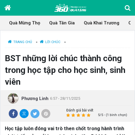
Quà Mừng Thọ
Quà Tân Gia
Quà Khai Trương
Qu
TRANG CHỦ
»
LỜI CHÚC
»
BST những lời chúc thành công
trong học tập cho học sinh, sinh
viên
Phương Linh
6:57 - 28/11/2025
Đánh giá bài viết
5/5 - (1 bình chọn)
Học tập luôn đóng vai trò then chốt trong hành trình