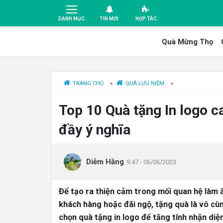
DANH MỤC
TIN MỚI
HỢP TÁC
Quà Mừng Thọ
TRANG CHỦ
»
QUÀ LƯU NIỆM
»
Top 10 Quà tặng In logo c
đầy ý nghĩa
Diễm Hằng
9:47 - 06/06/2023
Để tạo ra thiện cảm trong mối quan hệ làm 
khách hàng hoặc đãi ngộ, tặng quà là vô cùn
chọn quà tặng in logo để tăng tính nhận diệ