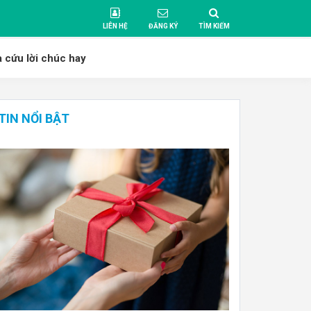
LIÊN HỆ
ĐĂNG KÝ
TÌM KIẾM
a cứu lời chúc hay
TIN NỔI BẬT