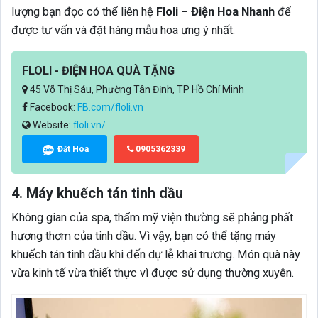
lượng bạn đọc có thể liên hệ
Floli – Điện Hoa Nhanh
để
được tư vấn và đặt hàng mẫu hoa ưng ý nhất.
FLOLI - ĐIỆN HOA QUÀ TẶNG
45 Võ Thị Sáu, Phường Tân Định, TP Hồ Chí Minh
Facebook:
FB.com/floli.vn
Website:
floli.vn/
Đặt Hoa
0905362339
4. Máy khuếch tán tinh dầu
Không gian của spa, thẩm mỹ viện thường sẽ phảng phất
hương thơm của tinh dầu. Vì vậy, bạn có thể tặng máy
khuếch tán tinh dầu khi đến dự lễ khai trương. Món quà này
vừa kinh tế vừa thiết thực vì được sử dụng thường xuyên.