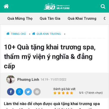
Quà Mừng Thọ
Quà Tân Gia
Quà Khai Trương
Qu
TRANG CHỦ
»
QUÀ KHAI TRƯƠNG
»
10+ Quà tặng khai trương spa,
thẩm mỹ viện ý nghĩa & đẳng
cấp
Phương Linh
14:19 - 11/07/2022
Đánh giá bài viết
5/5 - (7 bình chọn)
Làm thế nào để chọn được quà tặng khai trương spa