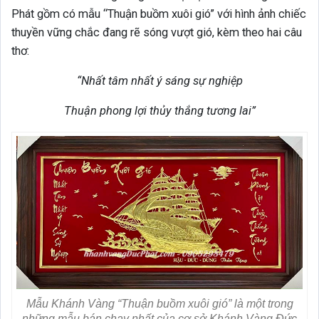
Phát gồm có mẫu “Thuận buồm xuôi gió” với hình ảnh chiếc
thuyền vững chắc đang rẽ sóng vượt gió, kèm theo hai câu
thơ:
“Nhất tâm nhất ý sáng sự nghiệp
Thuận phong lợi thủy thắng tương lai”
Mẫu Khánh Vàng “Thuận buồm xuôi gió” là một trong
những mẫu bán chạy nhất của cơ sở Khánh Vàng Đức