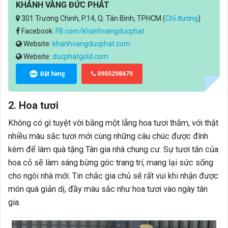
KHÁNH VÀNG ĐỨC PHÁT
301 Trường Chinh, P.14, Q. Tân Bình, TPHCM (
Chỉ đường
)
Facebook:
FB.com/khanhvangducphat
Website:
khanhvangducphat.com
Website:
ducphatgold.com
Đặt hàng
0905298479
2. Hoa tươi
Không có gì tuyệt vời bằng một lẵng hoa tươi thắm, với thật
nhiều màu sắc tươi mới cùng những câu chúc được đính
kèm để làm quà tặng Tân gia nhà chung cư. Sự tươi tắn của
hoa cỏ sẽ làm sáng bừng góc trang trí, mang lại sức sống
cho ngôi nhà mới. Tin chắc gia chủ sẽ rất vui khi nhận được
món quà giản dị, đầy màu sắc như hoa tươi vào ngày tân
gia.