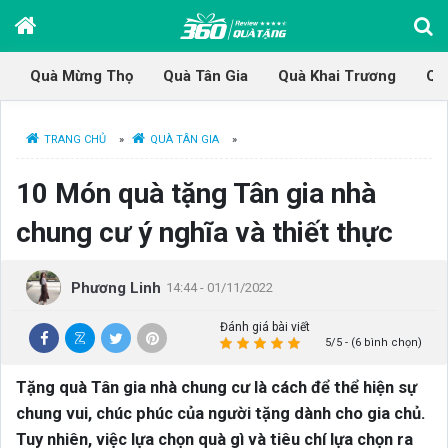
Quà Mừng Thọ
Quà Tân Gia
Quà Khai Trương
Qu
TRANG CHỦ
»
QUÀ TÂN GIA
»
10 Món quà tặng Tân gia nhà
chung cư ý nghĩa và thiết thực
Phương Linh
14:44 - 01/11/2022
Đánh giá bài viết
5/5 - (6 bình chọn)
Tặng quà Tân gia nhà chung cư là cách để thể hiện sự
chung vui, chúc phúc của người tặng dành cho gia chủ.
Tuy nhiên, việc lựa chọn quà gì và tiêu chí lựa chọn ra