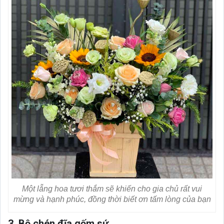
Một lẵng hoa tươi thắm sẽ khiến cho gia chủ rất vui
mừng và hạnh phúc, đồng thời biết ơn tấm lòng của bạn
3. Bộ chén đĩa gốm sứ